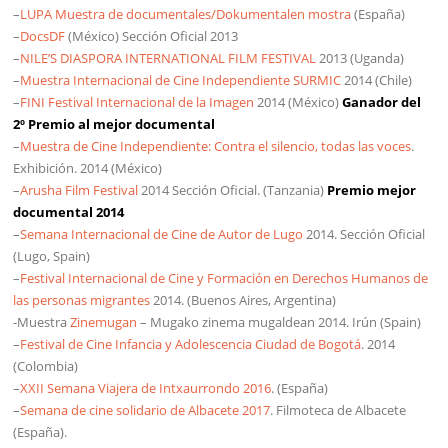
–
LUPA Muestra de documentales/Dokumentalen mostra
(España)
–
DocsDF
(México) Sección Oficial 2013
–
NILE’S DIASPORA INTERNATIONAL FILM FESTIVAL
2013 (Uganda)
–
Muestra Internacional de Cine Independiente SURMIC
2014 (Chile)
–
FINI Festival Internacional de la Imagen
2014 (México)
Ganador del
2º Premio al mejor documental
–
Muestra de Cine Independiente: Contra el silencio, todas las voces
.
Exhibición. 2014 (México)
–
Arusha Film Festival
2014 Sección Oficial. (Tanzania)
Premio mejor
documental 2014
–
Semana Internacional de Cine de Autor de Lugo
2014. Sección Oficial
(Lugo, Spain)
–
Festival Internacional de Cine y Formación en Derechos Humanos de
las personas migrantes
2014. (Buenos Aires, Argentina)
-Muestra
Zinemugan
– Mugako zinema mugaldean 2014. Irún (Spain)
–
Festival de Cine Infancia y Adolescencia Ciudad de Bogotá
. 2014
(Colombia)
–
XXII Semana Viajera de Intxaurrondo 2016
. (España)
–
Semana de cine solidario de Albacete 2017
. Filmoteca de Albacete
(España).