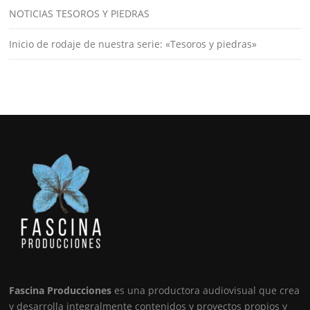
NOTICIAS TESOROS Y PIEDRAS
Inicio de rodaje de nuestra serie: «Tesoros y piedras»
Fascina Producciones
es una productora audiovisual que crea
y desarrolla integralmente contenidos y proyectos propios y