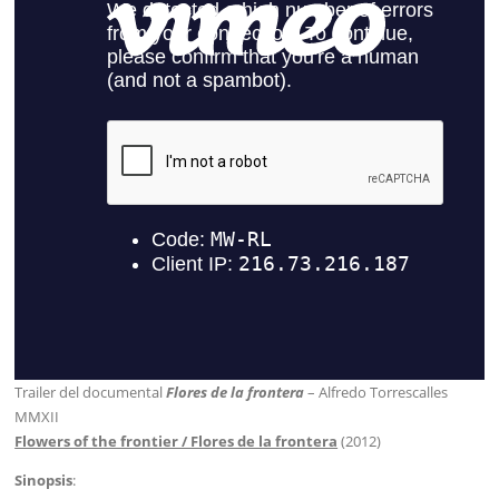
Trailer del documental
Flores de la frontera
– Alfredo Torrescalles
MMXII
Flowers of the frontier / Flores de la frontera
(2012)
Sinopsis
: