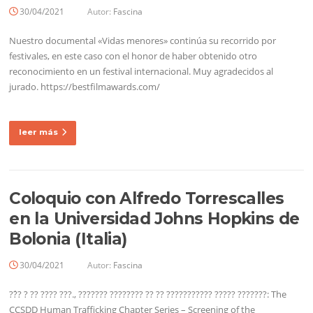
30/04/2021
Autor:
Fascina
Nuestro documental «Vidas menores» continúa su recorrido por
festivales, en este caso con el honor de haber obtenido otro
reconocimiento en un festival internacional. Muy agradecidos al
jurado. https://bestfilmawards.com/
leer más
Coloquio con Alfredo Torrescalles
en la Universidad Johns Hopkins de
Bolonia (Italia)
30/04/2021
Autor:
Fascina
??́? ? ?? ???? ???., ??????? ???????? ?? ?? ??????????? ????? ???????: The
CCSDD Human Trafficking Chapter Series – Screening of the