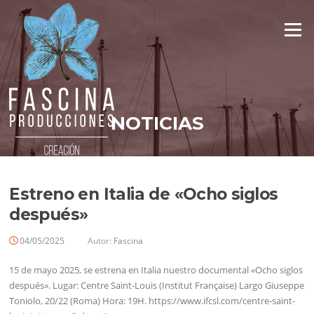
Saltar
al
Menú
contenido
NOTICIAS
⎮NOTICIAS⎮
Estreno en Italia de «Ocho siglos
después»
04/05/2025
Autor:
Fascina
15 de mayo 2025, se estrena en Italia nuestro documental «Ocho siglos
después». Lugar: Centre Saint-Louis (Institut Française) Largo Giuseppe
Toniolo, 20/22 (Roma) Hora: 19H. https://www.ifcsl.com/centre-saint-