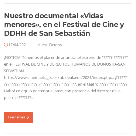
Nuestro documental «Vidas
menores», en el Festival de Cine y
DDHH de San Sebastián
17/04/2021
Autor:
Fascina
¡NOTICIA! Tenemos el placer de anunciar el estreno de “????? ???????”
en el FESTIVAL DE CINE Y DERECHOS HUMANOS DE DONOSTIA-SAN
SEBASTIÁN
https://www.zinemaetagizaeskubideak.eus/2021/index.php… ¡??????
????????????́???? ?? ?? ????? ???? ? ??? ???. en el teatro ???????? ???????.
Habrá coloquio posterior al pase, con presencia del director de la
película ???????…
leer más