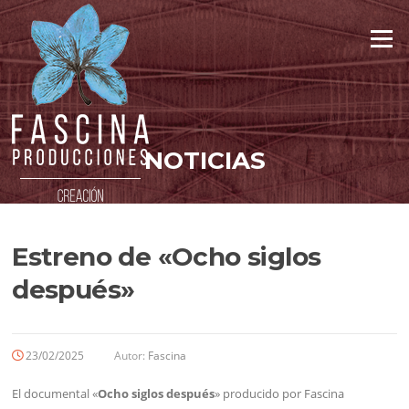
Saltar
al
Menú
contenido
NOTICIAS
Estreno de «Ocho siglos
después»
23/02/2025
Autor:
Fascina
El documental «
Ocho siglos después
» producido por Fascina