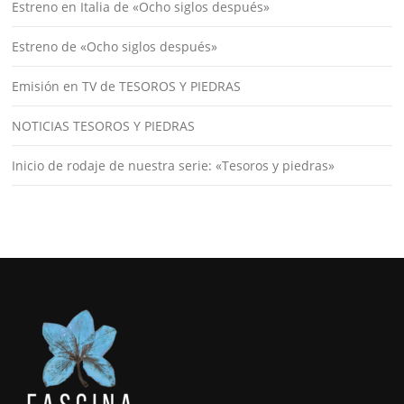
Estreno en Italia de «Ocho siglos después»
Estreno de «Ocho siglos después»
Emisión en TV de TESOROS Y PIEDRAS
NOTICIAS TESOROS Y PIEDRAS
Inicio de rodaje de nuestra serie: «Tesoros y piedras»