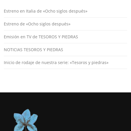
Estreno en Italia de «Ocho siglos después»
Estreno de «Ocho siglos después»
Emisión en TV de TESOROS Y PIEDRAS
NOTICIAS TESOROS Y PIEDRAS
Inicio de rodaje de nuestra serie: «Tesoros y piedras»