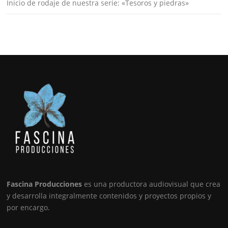
Inicio de rodaje de nuestra serie: «Tesoros y piedras»
Fascina Producciones
es una productora audiovisual que crea
y desarrolla integralmente contenidos y proyectos propios y
por encargo.