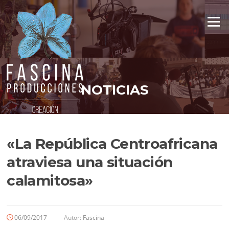
Saltar
al
Menú
contenido
NOTICIAS
«La República Centroafricana
atraviesa una situación
calamitosa»
06/09/2017
Autor:
Fascina