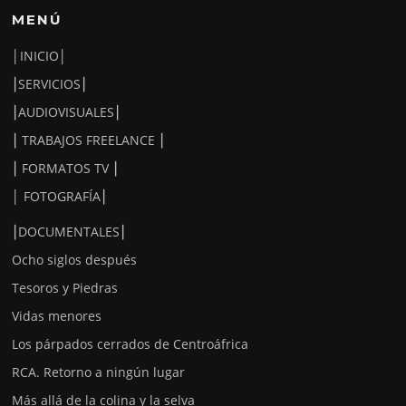
MENÚ
│INICIO│
⎮SERVICIOS⎮
⎮AUDIOVISUALES⎮
⎮ TRABAJOS FREELANCE ⎮
⎮ FORMATOS TV ⎮
│ FOTOGRAFÍA⎮
⎮DOCUMENTALES⎮
Ocho siglos después
Tesoros y Piedras
Vidas menores
Los párpados cerrados de Centroáfrica
RCA. Retorno a ningún lugar
Más allá de la colina y la selva