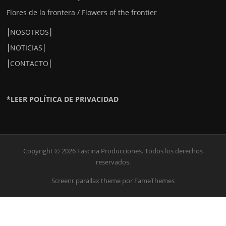
Flores de la frontera / Flowers of the frontier
⎮NOSOTROS⎮
⎮NOTICIAS⎮
⎮CONTACTO⎮
*LEER POLÍTICA DE PRIVACIDAD
Copyright © 2026 Fascina Producciones. Todos los derechos
reservados.
Screenr parallax theme
por FameThemes