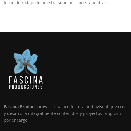
Inicio de rodaje de nuestra serie: «Tesoros y piedras»
Fascina Producciones
es una productora audiovisual que crea
y desarrolla integralmente contenidos y proyectos propios y
por encargo.