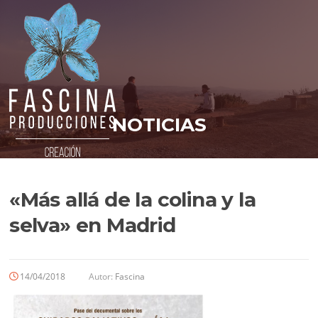
Saltar
al
contenido
NOTICIAS
«Más allá de la colina y la
selva» en Madrid
14/04/2018
Autor:
Fascina