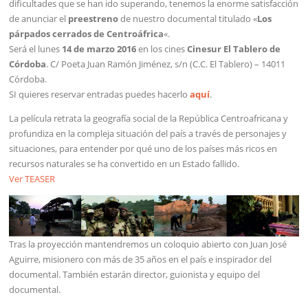
dificultades que se han ido superando, tenemos la enorme satisfacción
de anunciar el
preestreno
de nuestro documental titulado «
Los
párpados cerrados de Centroáfrica
«.
Será el lunes
14 de marzo 2016
en los cines
Cinesur El Tablero de
Córdoba
. C/ Poeta Juan Ramón Jiménez, s/n (C.C. El Tablero) – 14011
Córdoba.
SI quieres reservar entradas puedes hacerlo
aquí
.
La película retrata la geografía social de la República Centroafricana y
profundiza en la compleja situación del país a través de personajes y
situaciones, para entender por qué uno de los países más ricos en
recursos naturales se ha convertido en un Estado fallido.
Ver TEASER
Tras la proyección mantendremos un coloquio abierto con Juan José
Aguirre, misionero con más de 35 años en el país e inspirador del
documental. También estarán director, guionista y equipo del
documental.